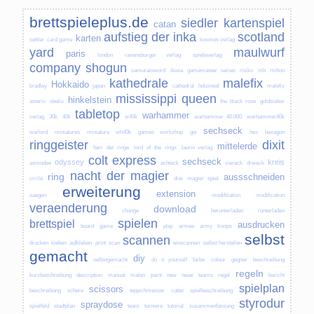
brettspieleplus.de
siedler kartenspiel
catan
aufstieg der inka
scotland
karten
settler
card game
kosmos verlag
yard
maulwurf
paris
london
ravensburger verlag
spieleverlag
company
shogun
samuraisword
ikusa
gamemaster series
risiko
mb
milton
kathedrale
malefix
Hokkaido
bradley
japan
cathedral
holzinsel
malefiz
mississippi queen
hinkelstein
asterix
obelix
the black rose
goldsieber
tabletop
warhammer
verlag
30k
40k
w40k
warhammer 40.000
warhammer40k
sechseck
warlord
miniatures
miniature
wh40k
games workshop
gw
hex
hexagon
ringgeister
dixit
mittelerde
herr der ringe
lord of the rings
laurin verlag
colt express
sechseck
odyssey
kreis
asmodee
achteck
viereck
dreieck
nacht der magier
ring
aussschneiden
circle
drei magier spiel
erweiterung
extension
saegen
modifikation
modification
veraenderung
download
change
herunterladen
runterladen
spielen
brettspiel
ausdrucken
board
game
play
armee
army
troops
selbst
scannen
drucken
kleben
aufkleben
print
scan
einscannen
selbst herstellen
gemacht
diy
selbstgemacht
do it yourself
farbe
colour
gegner
beschreibung
regeln
kurzbeschreibung
description
manual
malen
paint
new
neue
teams
regel
bericht
spielplan
scissors
beschreibung
schere
teppichmesser
cutter
spielbeschreibung
styrodur
spraydose
spielfeld
stadtplan
team
turniere
tutorial
zusammenfassung