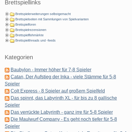
Seitenleiste
Brettspiellinks
Brettspielerweiterungen selbstgemacht
Brettspielseiten mit Sammlungen von Spielvarianten
Brettspielforen
Brettspielrezensionen
Brettspielflohmärkte
Brettspielthreads und -feeds
Kategorien
Baubylon - Immer höher für 7-8 Spieler
Catan, Der Aufstieg der Inka - viele Stämme für 5-8
Spieler
Colt Express - 8 Spieler auf großem Spielfeld
Das spinnt, das Labyrinth XL - für bis zu 8 gallische
Spieler
Das verrückte Labyrinth - ganz irre für 5-8 Spieler
Die Maulwurf Company - Es geht noch tiefer für 5-8
Spieler