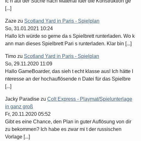
ic h auf der Suche nach Material fuer die Konstruktion ge
[...]
Zaze
zu
Scotland Yard in Paris - Spielplan
So, 31.01.2021 10:24
Hallo Ich würde so gerne da s Spielbrett runterladen. Wo k
ann man dieses Spielbrett Pari s runterladen. Klar bin [...]
Timo
zu
Scotland Yard in Paris - Spielplan
So, 29.11.2020 11:09
Hallo GameBoarder, das sieh t echt klasse aus! Ich hätte I
nteresse an der hochauflösende n Datei für das Spielbre
[...]
Jacky Paradise
zu
Colt Express - Playmat/Spielunterlage
in ganz groß
Fr, 20.11.2020 05:52
Gibt es eine Chance, den Plan in guter Auflösung von dir
zu bekommen? Ich habe es zwar mi t der russischen
Vorlage [...]